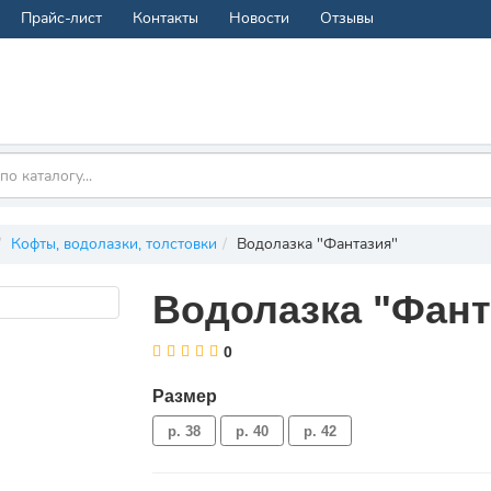
Прайс-лист
Контакты
Новости
Отзывы
Кофты, водолазки, толстовки
Водолазка "Фантазия"
Водолазка "Фант
0
Размер
р. 38
р. 40
р. 42