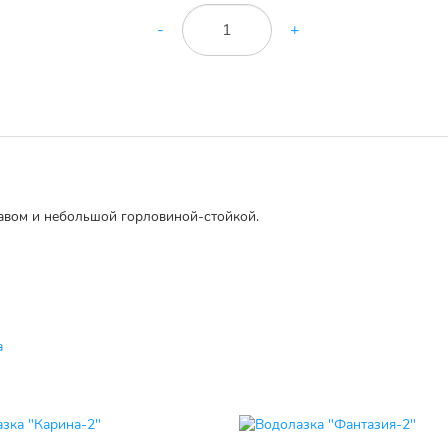
-
+
кавом и небольшой горловиной-стойкой.
а