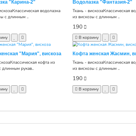
зка "Карина-2"
Водолазка "Фантазия-2"
вискозаКлассическая водолазка
Ткань - вискозаКлассическая в
ы с длинным ..
из вискозы с длинным ..
190
зину
В корзину
женская "Мария", вискоза
Кофта женская Жасмин, в
искозаКлассическая кофта из
Ткань - вискозаКлассическая в
с длинным рукав..
из вискозы с длинным ..
190
зину
В корзину