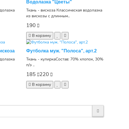
Водолазка "Цветы"
одолазка
Ткань - вискоза Классическая водолазка
из вискозы с длинным..
190
В корзину
искоза
Футболка муж. "Полоса", арт.2
одолазка
Ткань - кулиркаСостав: 70% хлопок, 30%
п/э ..
185
220
В корзину