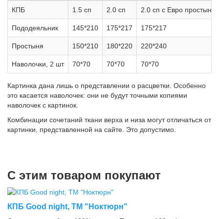
КПБ
1.5 сп
2.0 сп
2.0 сп с Евро простыне
Пододеяльник
145*210
175*217
175*217
Простыня
150*210
180*220
220*240
Наволочки, 2 шт
70*70
70*70
70*70
Картинка дана лишь о представлении о расцветки. Особенно
это касается наволочек: они не будут точными копиями
наволочек с картинок.
Комбинации сочетаний ткани верха и низа могут отличаться от
картинки, представленной на сайте. Это допустимо.
С этим товаром покупают
КПБ Good night, ТМ "Ноктюрн"