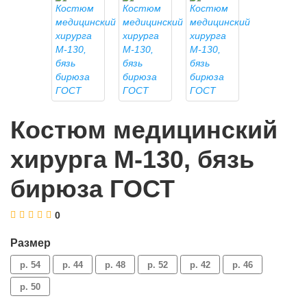
Костюм медицинский
хирурга М-130, бязь
бирюза ГОСТ
0
Размер
р. 54
р. 44
р. 48
р. 52
р. 42
р. 46
р. 50