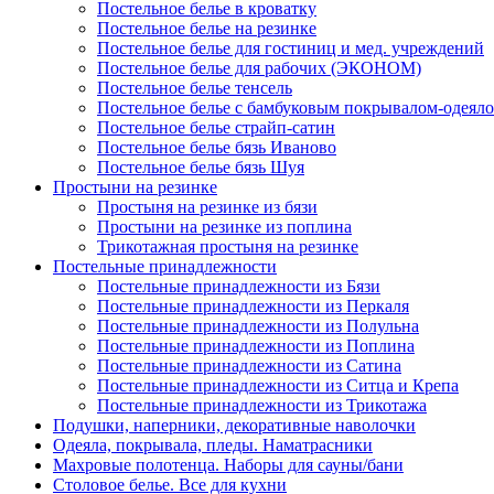
Постельное белье в кроватку
Постельное белье на резинке
Постельное белье для гостиниц и мед. учреждений
Постельное белье для рабочих (ЭКОНОМ)
Постельное белье тенсель
Постельное белье с бамбуковым покрывалом-одеял
Постельное белье страйп-сатин
Постельное белье бязь Иваново
Постельное белье бязь Шуя
Простыни на резинке
Простыня на резинке из бязи
Простыни на резинке из поплина
Трикотажная простыня на резинке
Постельные принадлежности
Постельные принадлежности из Бязи
Постельные принадлежности из Перкаля
Постельные принадлежности из Полульна
Постельные принадлежности из Поплина
Постельные принадлежности из Сатина
Постельные принадлежности из Ситца и Крепа
Постельные принадлежности из Трикотажа
Подушки, наперники, декоративные наволочки
Одеяла, покрывала, пледы. Наматрасники
Махровые полотенца. Наборы для сауны/бани
Столовое белье. Все для кухни