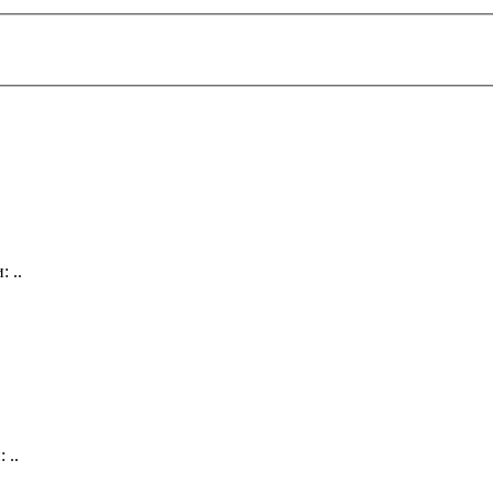
 ..
 ..