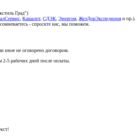
екстиль Град")
алСервис
,
Кашалот
,
СДЭК
,
Энергия
,
ЖелДорЭкспедиция
и пр.)
 сомневаетесь - спросите нас, мы поможем.
ли иное не оговорено договором.
м 2-5 рабочих дней после оплаты.
кст!